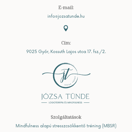
E-mail:
info@jozsatunde.hu

Cím:
9025 Győr, Kossuth Lajos utca 17. fsz./2.
Szolgáltatások
Mindfulness alapú stresszcsökkentő tréning (MBSR)