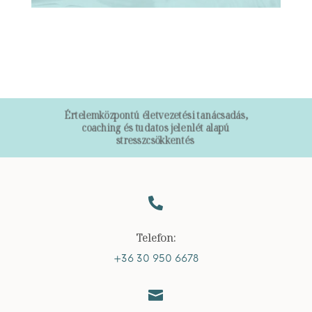
Értelemközpontú életvezetési tanácsadás,
coaching és tudatos jelenlét alapú
stresszcsökkentés

Telefon:
+36 30 950 6678
