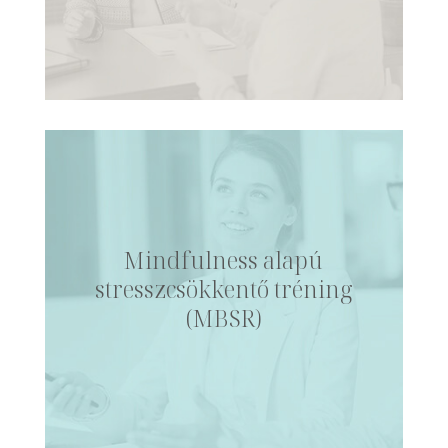
Mindfulness alapú
stresszcsökkentő tréning
(MBSR)