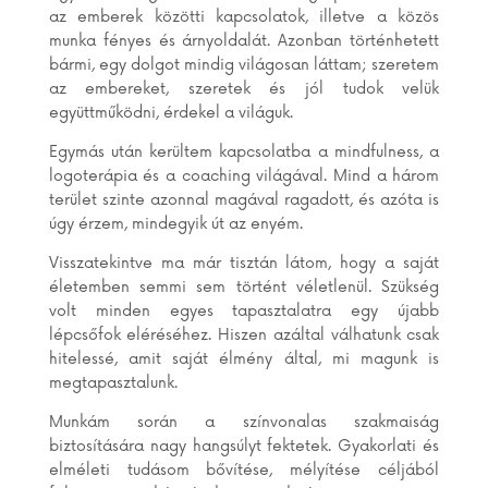
az emberek közötti kapcsolatok, illetve a közös
munka fényes és árnyoldalát. Azonban történhetett
bármi, egy dolgot mindig világosan láttam; szeretem
az embereket, szeretek és jól tudok velük
együttműködni, érdekel a világuk.
Egymás után kerültem kapcsolatba a mindfulness, a
logoterápia és a coaching világával. Mind a három
terület szinte azonnal magával ragadott, és azóta is
úgy érzem, mindegyik út az enyém.
Visszatekintve ma már tisztán látom, hogy a saját
életemben semmi sem történt véletlenül. Szükség
volt minden egyes tapasztalatra egy újabb
lépcsőfok eléréséhez. Hiszen azáltal válhatunk csak
hitelessé, amit saját élmény által, mi magunk is
megtapasztalunk.
Munkám során a színvonalas szakmaiság
biztosítására nagy hangsúlyt fektetek. Gyakorlati és
elméleti tudásom bővítése, mélyítése céljából