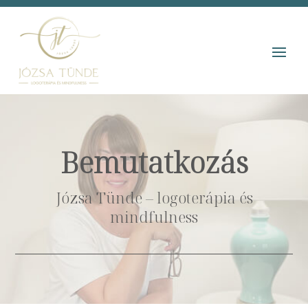
Bemutatkozás
Józsa Tünde – logoterápia és
mindfulness