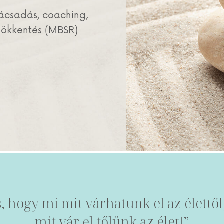
nácsadás, coaching,
csökkentés (MBSR)
 hogy mi mit várhatunk el az élettől
mit vár el tőlünk az élet!”