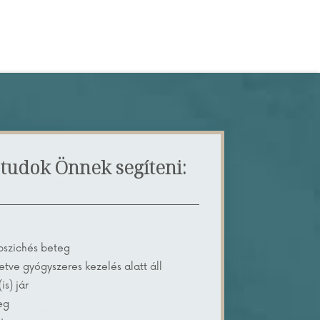
tudok Önnek segíteni:
 pszichés beteg
lletve gyógyszeres kezelés alatt áll
s) jár
eg