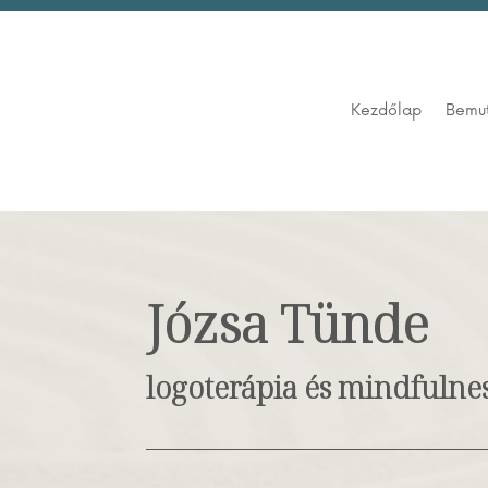
Kezdőlap
Bemu
Józsa Tünde
logoterápia és mindfulne