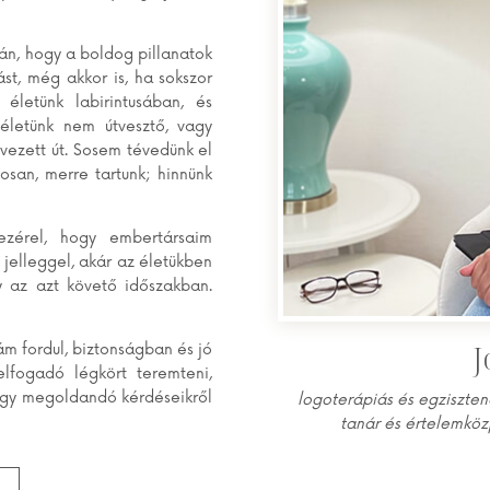
rán, hogy a boldog pillanatok
st, még akkor is, ha sokszor
 életünk labirintusában, és
 életünk nem útvesztő, vagy
ezett út. Sosem tévedünk el
osan, merre tartunk; hinnünk
zérel, hogy embertársaim
jelleggel, akár az életükben
 az azt követő időszakban.
J
m fordul, biztonságban és jó
lfogadó légkört teremteni,
ogy megoldandó kérdéseikről
logoterápiás és egziszten
tanár és értelemköz