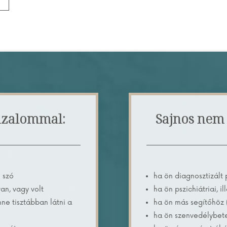
izalommal:
Sajnos nem 
 szó
ha ön diagnosztizált
an, vagy volt
ha ön pszichiátriai, i
nne tisztábban látni a
ha ön más segítőhöz (i
ha ön szenvedélybet