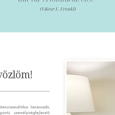
(Viktor E. Frankl)
dvözlöm!
tenciaanalitikus tanácsadó,
ontú személyiségfejlesztő