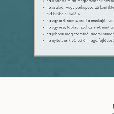
ha a stressz miatt megterheltnek érzi 
ha családi, vagy párkapcsolati konflikt
tud kilábalni belőle
ha úgy érzi, nem szereti a munkáját, va
ha úgy érzi, többről szól az élet, mint 
ha jobban meg szeretné ismerni önma
ha nyitott és kíváncsi önmaga fejlődés