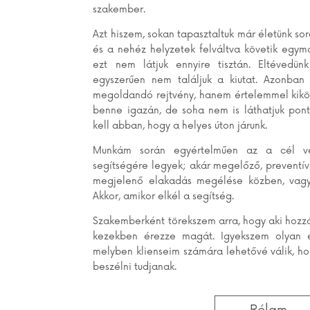
szakember.
Azt hiszem, sokan tapasztaltuk már életünk so
és a nehéz helyzetek felváltva követik egymá
ezt nem látjuk ennyire tisztán. Eltévedünk
egyszerűen nem találjuk a kiutat. Azonban
megoldandó rejtvény, hanem értelemmel kiköv
benne igazán, de soha nem is láthatjuk pont
kell abban, hogy a helyes úton járunk.
Munkám során egyértelműen az a cél ve
segítségére legyek; akár megelőző, preventív 
megjelenő elakadás megélése közben, vagy
Akkor, amikor elkél a segítség.
Szakemberként törekszem arra, hogy aki hozzá
kezekben érezze magát. Igyekszem olyan e
melyben klienseim számára lehetővé válik, h
beszélni tudjanak.