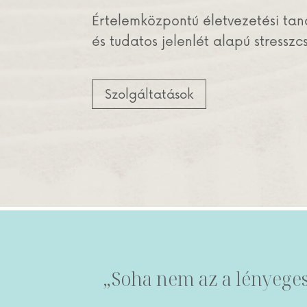
Értelemközpontú életvezetési ta
és tudatos jelenlét alapú stressz
Szolgáltatások
„Soha nem az a lényeges,