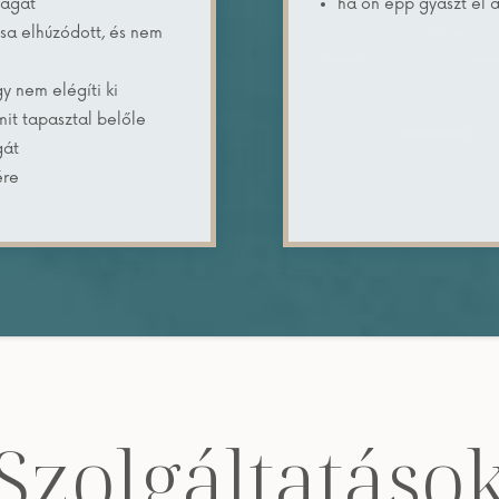
magát
ha ön épp gyászt él á
usa elhúzódott, és nem
gy nem elégíti ki
amit tapasztal belőle
gát
ére
Szolgáltatáso